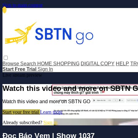
Skip to main content
Browse
Search
HOME SHOPPING
DIGITAL COPY
HELP
TR
Start Free Trial
Sign In
Live stream preview
Watch this video and more on SBTN 
Watch this video and more on SBTN GO
Start your free trial
Learn more
Already subscribed?
Sign in
Đọc Báo Vẹm | Show 1037