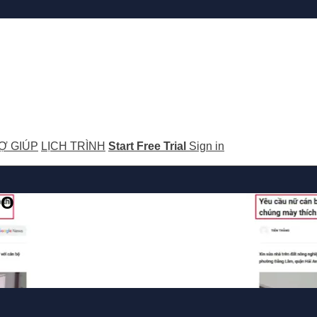
Ợ GIÚP
LỊCH TRÌNH
Start Free Trial
Sign in
GO