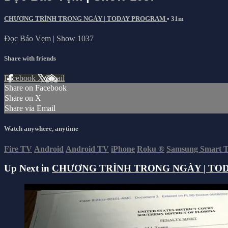
CHƯƠNG TRÌNH TRONG NGÀY | TODAY PROGRAM
• 31m
Đọc Báo Vẹm | Show 1037
Share with friends
Facebook
X
Email
Share on Facebook
Share on X
Share via Email
Watch anywhere, anytime
Fire TV
Android
Android TV
iPhone
Roku
®
Samsung Smart 
Up Next in
CHƯƠNG TRÌNH TRONG NGÀY | TO