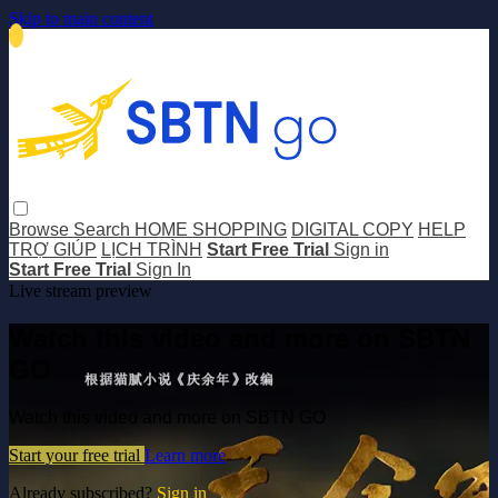
Skip to main content
Browse
Search
HOME SHOPPING
DIGITAL COPY
HELP
TRỢ GIÚP
LỊCH TRÌNH
Start Free Trial
Sign in
Start Free Trial
Sign In
Live stream preview
Watch this video and more on SBTN
GO
Watch this video and more on SBTN GO
Start your free trial
Learn more
Already subscribed?
Sign in