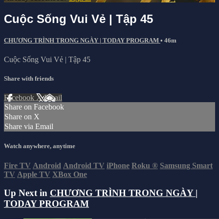
Cuộc Sống Vui Vẻ | Tập 45
CHƯƠNG TRÌNH TRONG NGÀY | TODAY PROGRAM
• 46m
Cuộc Sống Vui Vẻ | Tập 45
Share with friends
Facebook
X
Email
Share on Facebook
Share on X
Share via Email
Watch anywhere, anytime
Fire TV
Android
Android TV
iPhone
Roku
®
Samsung Smart
TV
Apple TV
XBox One
Up Next in
CHƯƠNG TRÌNH TRONG NGÀY |
TODAY PROGRAM