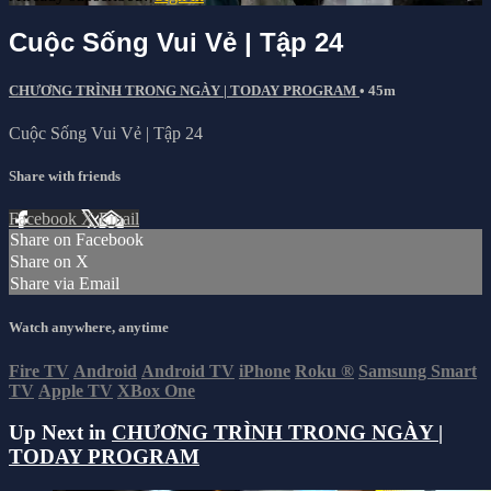
Cuộc Sống Vui Vẻ | Tập 24
CHƯƠNG TRÌNH TRONG NGÀY | TODAY PROGRAM
• 45m
Cuộc Sống Vui Vẻ | Tập 24
Share with friends
Facebook
X
Email
Share on Facebook
Share on X
Share via Email
Watch anywhere, anytime
Fire TV
Android
Android TV
iPhone
Roku
®
Samsung Smart
TV
Apple TV
XBox One
Up Next in
CHƯƠNG TRÌNH TRONG NGÀY |
TODAY PROGRAM