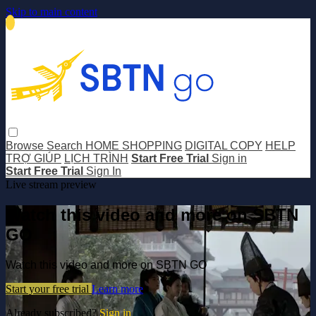
Skip to main content
Browse
Search
HOME SHOPPING
DIGITAL COPY
HELP
TRỢ GIÚP
LỊCH TRÌNH
Start Free Trial
Sign in
Start Free Trial
Sign In
Live stream preview
Watch this video and more on SBTN
GO
Watch this video and more on SBTN GO
Start your free trial
Learn more
Already subscribed?
Sign in