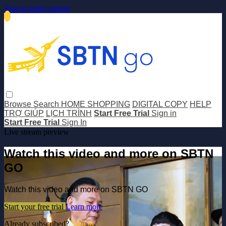
Skip to main content
Browse
Search
HOME SHOPPING
DIGITAL COPY
HELP
TRỢ GIÚP
LỊCH TRÌNH
Start Free Trial
Sign in
Start Free Trial
Sign In
Live stream preview
Watch this video and more on SBTN
GO
Watch this video and more on SBTN GO
Start your free trial
Learn more
Already subscribed?
Sign in