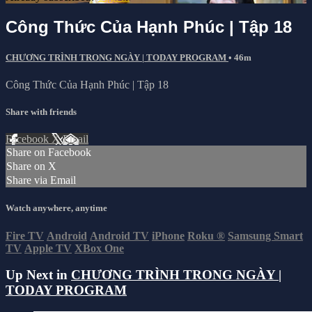
Công Thức Của Hạnh Phúc | Tập 18
CHƯƠNG TRÌNH TRONG NGÀY | TODAY PROGRAM
• 46m
Công Thức Của Hạnh Phúc | Tập 18
Share with friends
Facebook
X
Email
Share on Facebook
Share on X
Share via Email
Watch anywhere, anytime
Fire TV
Android
Android TV
iPhone
Roku
®
Samsung Smart
TV
Apple TV
XBox One
Up Next in
CHƯƠNG TRÌNH TRONG NGÀY |
TODAY PROGRAM