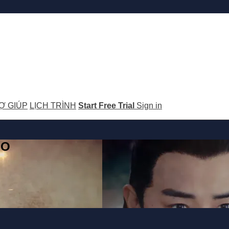
Ợ GIÚP
LỊCH TRÌNH
Start Free Trial
Sign in
GO