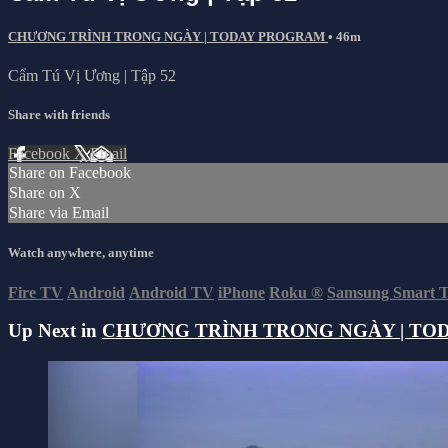
CHƯƠNG TRÌNH TRONG NGÀY | TODAY PROGRAM
• 46m
Cẩm Tú Vị Ương | Tập 52
Share with friends
Facebook
X
Email
Share on Facebook
Share on X
Share via Email
Watch anywhere, anytime
Fire TV
Android
Android TV
iPhone
Roku
®
Samsung Smart 
Up Next in
CHƯƠNG TRÌNH TRONG NGÀY | TO