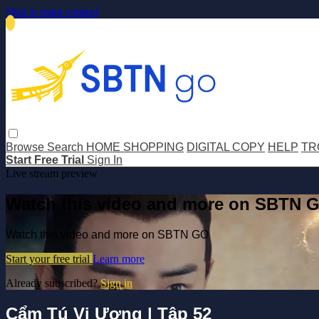
Skip to main content
Browse
Search
HOME SHOPPING
DIGITAL COPY
HELP
TR
Start Free Trial
Sign In
Live stream preview
Watch this video and more on SBTN 
Watch this video and more on SBTN GO
Start your free trial
Learn more
Already subscribed?
Sign in
Cẩm Tú Vị Ương | Tập 52