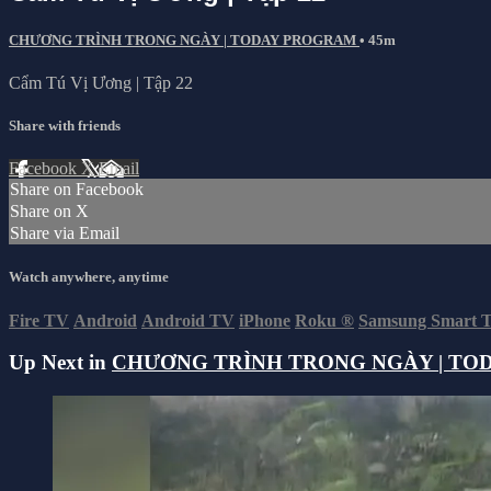
CHƯƠNG TRÌNH TRONG NGÀY | TODAY PROGRAM
• 45m
Cẩm Tú Vị Ương | Tập 22
Share with friends
Facebook
X
Email
Share on Facebook
Share on X
Share via Email
Watch anywhere, anytime
Fire TV
Android
Android TV
iPhone
Roku
®
Samsung Smart 
Up Next in
CHƯƠNG TRÌNH TRONG NGÀY | TO