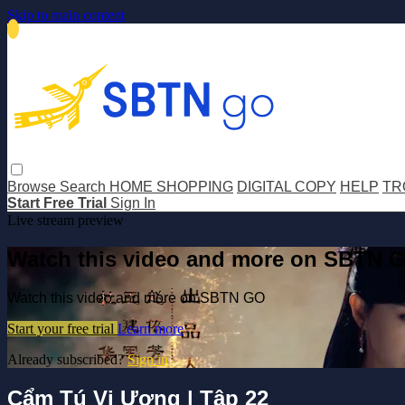
Skip to main content
Browse
Search
HOME SHOPPING
DIGITAL COPY
HELP
TR
Start Free Trial
Sign In
Live stream preview
Watch this video and more on SBTN 
Watch this video and more on SBTN GO
Start your free trial
Learn more
Already subscribed?
Sign in
Cẩm Tú Vị Ương | Tập 22