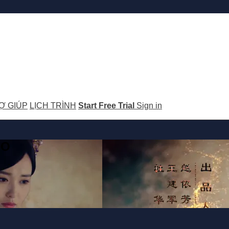
Ợ GIÚP
LỊCH TRÌNH
Start Free Trial
Sign in
GO