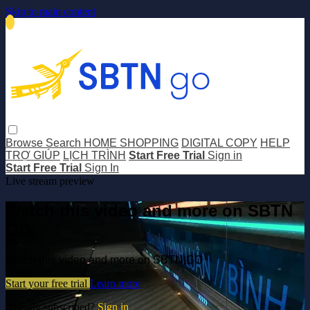
Skip to main content
Browse
Search
HOME SHOPPING
DIGITAL COPY
HELP
TRỢ GIÚP
LỊCH TRÌNH
Start Free Trial
Sign in
Start Free Trial
Sign In
Live stream preview
Watch this video and more on SBTN
GO
Watch this video and more on SBTN GO
Start your free trial
Learn more
Already subscribed?
Sign in