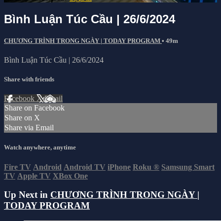
Bình Luận Túc Cầu | 26/6/2024
CHƯƠNG TRÌNH TRONG NGÀY | TODAY PROGRAM
• 49m
Bình Luận Túc Cầu | 26/6/2024
Share with friends
Facebook
X
Email
Share on Facebook
Share on X
Share via Email
Watch anywhere, anytime
Fire TV
Android
Android TV
iPhone
Roku
®
Samsung Smart
TV
Apple TV
XBox One
Up Next in
CHƯƠNG TRÌNH TRONG NGÀY |
TODAY PROGRAM