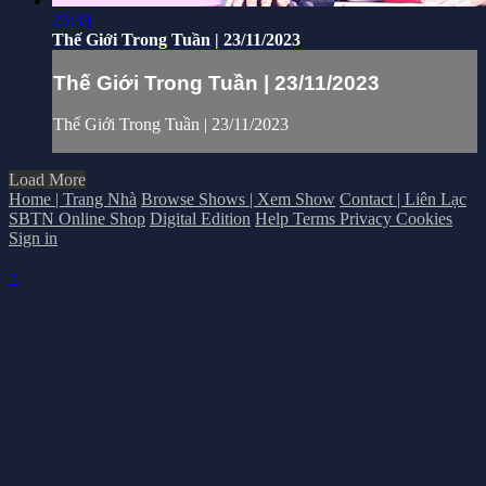
25:39
Thế Giới Trong Tuần | 23/11/2023
Thế Giới Trong Tuần | 23/11/2023
Thế Giới Trong Tuần | 23/11/2023
Load More
Home | Trang Nhà
Browse Shows | Xem Show
Contact | Liên Lạc
SBTN Online Shop
Digital Edition
Help
Terms
Privacy
Cookies
Sign in
×