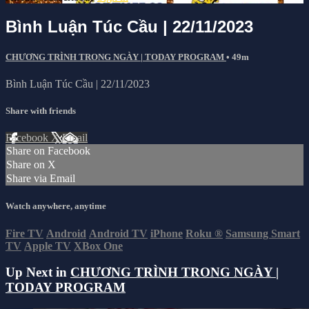
Bình Luận Túc Cầu | 22/11/2023
CHƯƠNG TRÌNH TRONG NGÀY | TODAY PROGRAM
• 49m
Bình Luận Túc Cầu | 22/11/2023
Share with friends
Facebook
X
Email
Share on Facebook
Share on X
Share via Email
Watch anywhere, anytime
Fire TV
Android
Android TV
iPhone
Roku
®
Samsung Smart
TV
Apple TV
XBox One
Up Next in
CHƯƠNG TRÌNH TRONG NGÀY |
TODAY PROGRAM