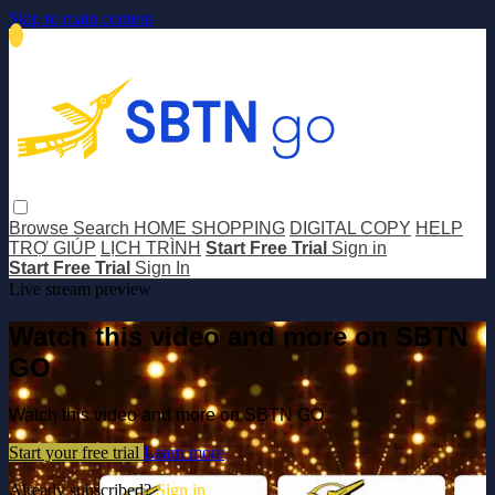
Skip to main content
Browse
Search
HOME SHOPPING
DIGITAL COPY
HELP
TRỢ GIÚP
LỊCH TRÌNH
Start Free Trial
Sign in
Start Free Trial
Sign In
Live stream preview
Watch this video and more on SBTN
GO
Watch this video and more on SBTN GO
Start your free trial
Learn more
Already subscribed?
Sign in