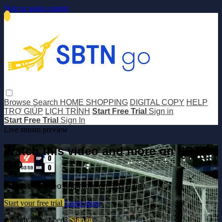
Skip to main content
Browse
Search
HOME SHOPPING
DIGITAL COPY
HELP
TRỢ GIÚP
LỊCH TRÌNH
Start Free Trial
Sign in
Start Free Trial
Sign In
Live stream preview
Watch this video and more on SBTN
GO
Watch this video and more on SBTN GO
Start your free trial
Learn more
Already subscribed?
Sign in