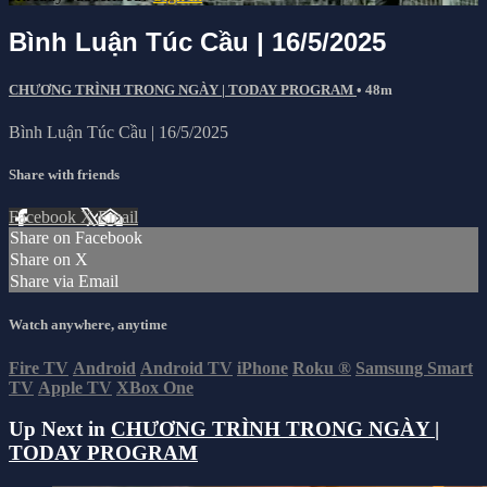
Bình Luận Túc Cầu | 16/5/2025
CHƯƠNG TRÌNH TRONG NGÀY | TODAY PROGRAM
• 48m
Bình Luận Túc Cầu | 16/5/2025
Share with friends
Facebook
X
Email
Share on Facebook
Share on X
Share via Email
Watch anywhere, anytime
Fire TV
Android
Android TV
iPhone
Roku
®
Samsung Smart
TV
Apple TV
XBox One
Up Next in
CHƯƠNG TRÌNH TRONG NGÀY |
TODAY PROGRAM