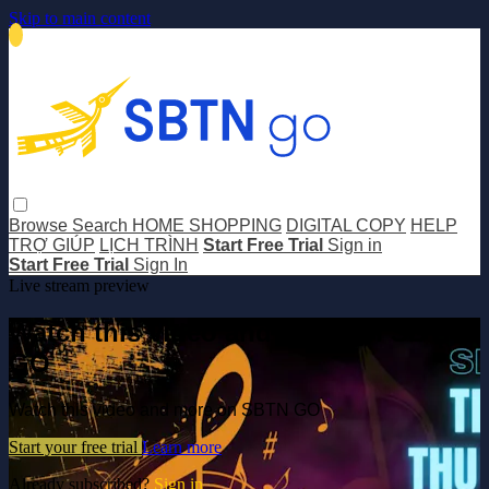
Skip to main content
Browse
Search
HOME SHOPPING
DIGITAL COPY
HELP
TRỢ GIÚP
LỊCH TRÌNH
Start Free Trial
Sign in
Start Free Trial
Sign In
Live stream preview
Watch this video and more on SBTN
GO
Watch this video and more on SBTN GO
Start your free trial
Learn more
Already subscribed?
Sign in