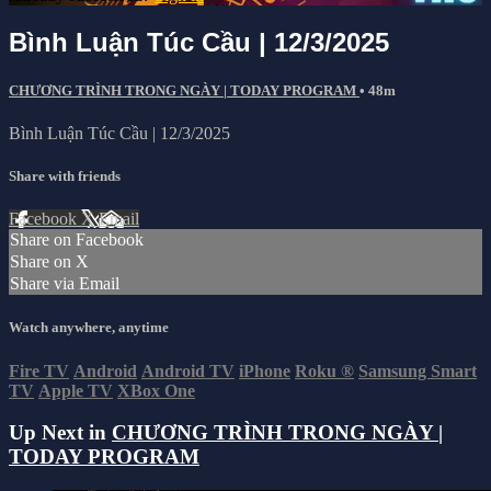
Bình Luận Túc Cầu | 12/3/2025
CHƯƠNG TRÌNH TRONG NGÀY | TODAY PROGRAM
• 48m
Bình Luận Túc Cầu | 12/3/2025
Share with friends
Facebook
X
Email
Share on Facebook
Share on X
Share via Email
Watch anywhere, anytime
Fire TV
Android
Android TV
iPhone
Roku
®
Samsung Smart
TV
Apple TV
XBox One
Up Next in
CHƯƠNG TRÌNH TRONG NGÀY |
TODAY PROGRAM