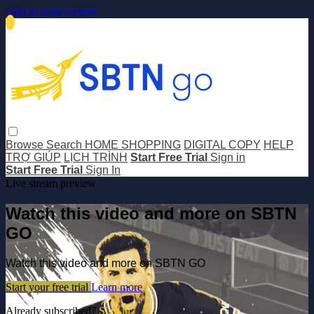
Skip to main content
Browse
Search
HOME SHOPPING
DIGITAL COPY
HELP
TRỢ GIÚP
LỊCH TRÌNH
Start Free Trial
Sign in
Start Free Trial
Sign In
Live stream preview
Watch this video and more on SBTN
GO
Watch this video and more on SBTN GO
Start your free trial
Learn more
Already subscribed?
Sign in