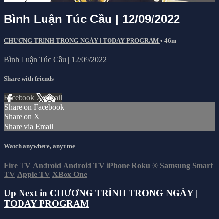
Bình Luận Túc Cầu | 12/09/2022
CHƯƠNG TRÌNH TRONG NGÀY | TODAY PROGRAM
• 46m
Bình Luận Túc Cầu | 12/09/2022
Share with friends
Facebook
X
Email
Share on Facebook
Share on X
Share via Email
Watch anywhere, anytime
Fire TV
Android
Android TV
iPhone
Roku
®
Samsung Smart
TV
Apple TV
XBox One
Up Next in
CHƯƠNG TRÌNH TRONG NGÀY |
TODAY PROGRAM