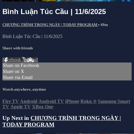
Bình Luận Túc Cầu | 11/6/2025
CHƯƠNG TRÌNH TRONG NGÀY | TODAY PROGRAM
• 49m
Bình Luận Túc Cầu | 11/6/2025
Share with friends
Facebook
X
Email
Share on Facebook
Share on X
Share via Email
Watch anywhere, anytime
Fire TV
Android
Android TV
iPhone
Roku
®
Samsung Smart
TV
Apple TV
XBox One
Up Next in
CHƯƠNG TRÌNH TRONG NGÀY |
TODAY PROGRAM