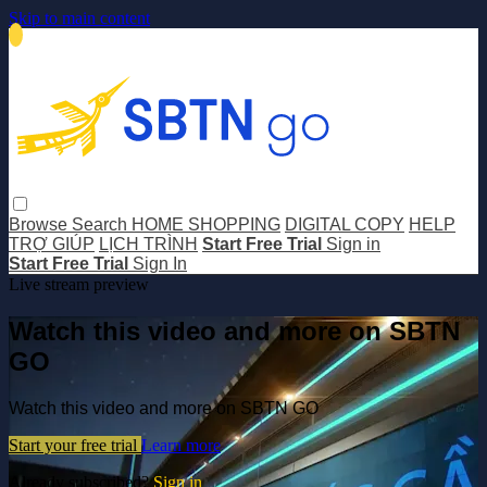
Skip to main content
Browse
Search
HOME SHOPPING
DIGITAL COPY
HELP
TRỢ GIÚP
LỊCH TRÌNH
Start Free Trial
Sign in
Start Free Trial
Sign In
Live stream preview
Watch this video and more on SBTN
GO
Watch this video and more on SBTN GO
Start your free trial
Learn more
Already subscribed?
Sign in