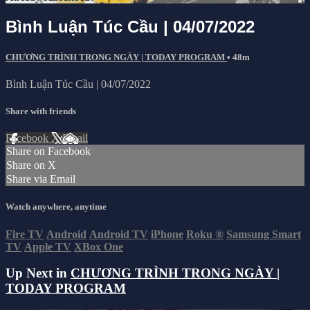
Bình Luận Túc Cầu | 04/07/2022
CHƯƠNG TRÌNH TRONG NGÀY | TODAY PROGRAM
• 48m
Bình Luận Túc Cầu | 04/07/2022
Share with friends
Facebook
X
Email
Share on Facebook
Share on X
Share via Email
Watch anywhere, anytime
Fire TV
Android
Android TV
iPhone
Roku
®
Samsung Smart
TV
Apple TV
XBox One
Up Next in
CHƯƠNG TRÌNH TRONG NGÀY |
TODAY PROGRAM