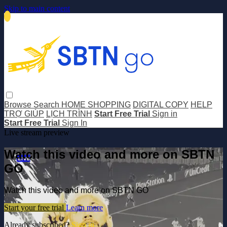
Skip to main content
Browse
Search
HOME SHOPPING
DIGITAL COPY
HELP
TRỢ GIÚP
LỊCH TRÌNH
Start Free Trial
Sign in
Start Free Trial
Sign In
Live stream preview
Watch this video and more on SBTN
GO
Watch this video and more on SBTN GO
Start your free trial
Learn more
Already subscribed?
Sign in