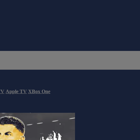
TV
Apple TV
XBox One