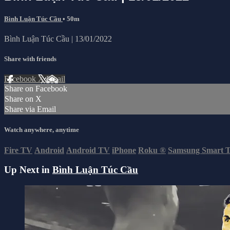
Bình Luận Túc Cầu
• 50m
Bình Luận Túc Cầu | 13/01/2022
Share with friends
Facebook
X
Email
Share on Facebook
Share on X
Share via Email
Watch anywhere, anytime
Fire TV
Android
Android TV
iPhone
Roku
®
Samsung Smart 
Up Next in
Bình Luận Túc Cầu