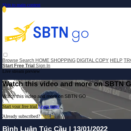
Skip to main content
Browse
Search
HOME SHOPPING
DIGITAL COPY
HELP
TR
Start Free Trial
Sign In
Live stream preview
Watch this video and more on SBTN 
Watch this video and more on SBTN GO
Start your free trial
Learn more
Already subscribed?
Sign in
Bình Luận Túc Cầu | 13/01/2022