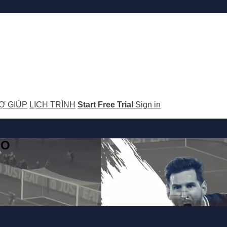
Ợ GIÚP
LỊCH TRÌNH
Start Free Trial
Sign in
GO