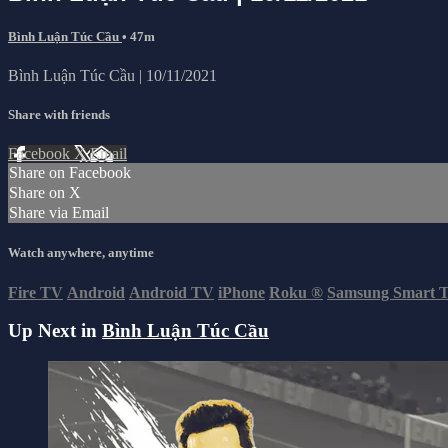
Bình Luận Túc Cầu
• 47m
Bình Luận Túc Cầu | 10/11/2021
Share with friends
Facebook
X
Email
Share on Facebook
Share on X
Share via Email
Watch anywhere, anytime
Fire TV
Android
Android TV
iPhone
Roku
®
Samsung Smart 
Up Next in
Bình Luận Túc Cầu