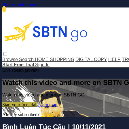
Skip to main content
Browse
Search
HOME SHOPPING
DIGITAL COPY
HELP
TR
Start Free Trial
Sign In
Live stream preview
Watch this video and more on SBTN 
Watch this video and more on SBTN GO
Start your free trial
Learn more
Already subscribed?
Sign in
Bình Luận Túc Cầu | 10/11/2021