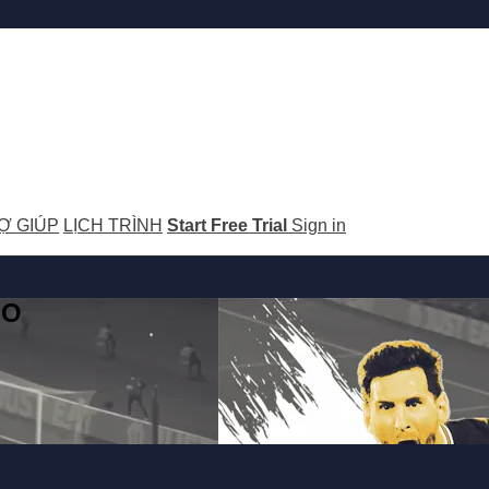
Ợ GIÚP
LỊCH TRÌNH
Start Free Trial
Sign in
GO