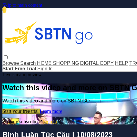
Skip to main content
Browse
Search
HOME SHOPPING
DIGITAL COPY
HELP
TR
Start Free Trial
Sign In
Live stream preview
Watch this video and more on SBTN 
Watch this video and more on SBTN GO
Start your free trial
Learn more
Already subscribed?
Sign in
Bình Luận Túc Cầu | 10/08/2023