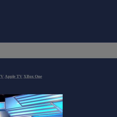
TV
Apple TV
XBox One