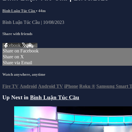
Bình Luận Túc Cầu
• 44m
Bình Luận Túc Cầu | 10/08/2023
Share with friends
Facebook
X
Email
Share on Facebook
Share on X
Share via Email
Watch anywhere, anytime
Fire TV
Android
Android TV
iPhone
Roku
®
Samsung Smart 
Up Next in
Bình Luận Túc Cầu