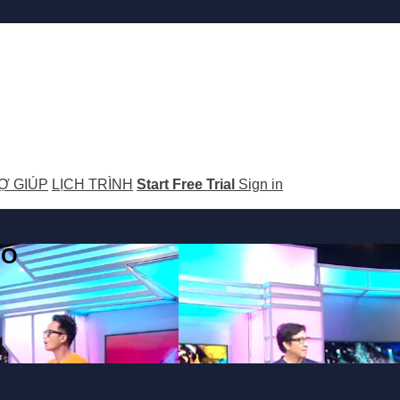
Ợ GIÚP
LỊCH TRÌNH
Start Free Trial
Sign in
GO