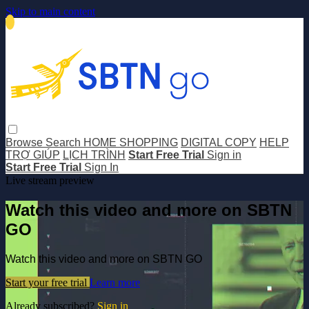
Skip to main content
Browse
Search
HOME SHOPPING
DIGITAL COPY
HELP
TRỢ GIÚP
LỊCH TRÌNH
Start Free Trial
Sign in
Start Free Trial
Sign In
Live stream preview
Watch this video and more on SBTN
GO
Watch this video and more on SBTN GO
Start your free trial
Learn more
Already subscribed?
Sign in