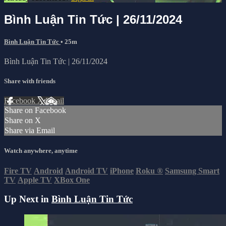
Bình Luận Tin Tức | 26/11/2024
Bình Luận Tin Tức
• 25m
Bình Luận Tin Tức | 26/11/2024
Share with friends
Facebook
X
Email
Share on Facebook
Share on X
Share via Email
Watch anywhere, anytime
Fire TV
Android
Android TV
iPhone
Roku
®
Samsung Smart
TV
Apple TV
XBox One
Up Next in
Bình Luận Tin Tức