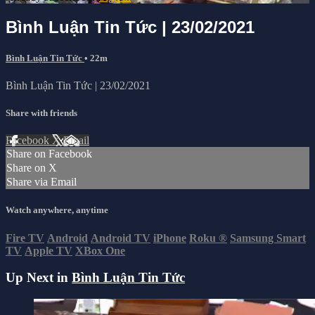
Bình Luận Tin Tức | 23/02/2021
Bình Luận Tin Tức
• 22m
Bình Luận Tin Tức | 23/02/2021
Share with friends
Facebook
X
Email
Share on Facebook
Share on X
Share via Email
Watch anywhere, anytime
Fire TV
Android
Android TV
iPhone
Roku
®
Samsung Smart
TV
Apple TV
XBox One
Up Next in
Bình Luận Tin Tức