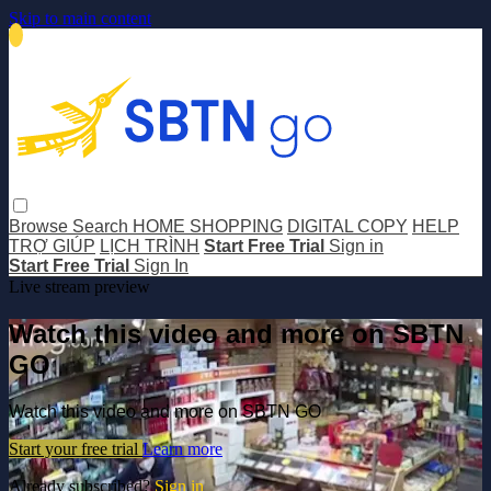
Skip to main content
Browse
Search
HOME SHOPPING
DIGITAL COPY
HELP
TRỢ GIÚP
LỊCH TRÌNH
Start Free Trial
Sign in
Start Free Trial
Sign In
Live stream preview
Watch this video and more on SBTN
GO
Watch this video and more on SBTN GO
Start your free trial
Learn more
Already subscribed?
Sign in