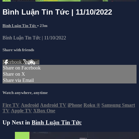
Bình Luận Tin Tức | 11/10/2022
Bình Luận Tin Tức
• 23m
Bình Luận Tin Tức | 11/10/2022
Share with friends
Facebook
X
Email
Share on Facebook
Share on X
Share via Email
Watch anywhere, anytime
Fire TV
Android
Android TV
iPhone
Roku
®
Samsung Smart
TV
Apple TV
XBox One
Up Next in
Bình Luận Tin Tức