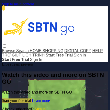
Skip to main content
Browse
Search
HOME SHOPPING
DIGITAL COPY
HELP
TRỢ GIÚP
LỊCH TRÌNH
Start Free Trial
Sign in
Start Free Trial
Sign In
Live stream preview
Watch this video and more on SBTN
GO
Watch this video and more on SBTN GO
Start your free trial
Learn more
Already subscribed?
Sign in