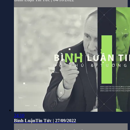
24:10
Bình LuậnTin Tức | 27/09/2022