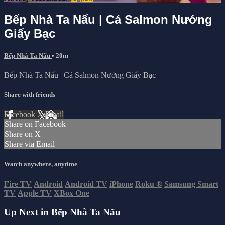
Bếp Nhà Ta Nấu | Cá Salmon Nướng
Giấy Bạc
Bếp Nhà Ta Nấu
• 20m
Bếp Nhà Ta Nấu | Cá Salmon Nướng Giấy Bạc
Share with friends
Facebook
X
Email
Share on Facebook
Share on X
Share via Email
Watch anywhere, anytime
Fire TV
Android
Android TV
iPhone
Roku
®
Samsung Smart
TV
Apple TV
XBox One
Up Next in
Bếp Nhà Ta Nấu