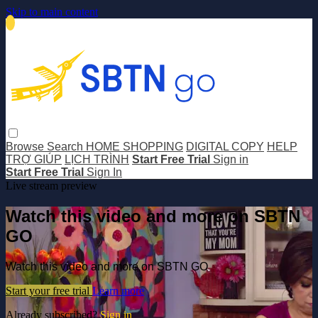
Skip to main content
Browse
Search
HOME SHOPPING
DIGITAL COPY
HELP
TRỢ GIÚP
LỊCH TRÌNH
Start Free Trial
Sign in
Start Free Trial
Sign In
Live stream preview
Watch this video and more on SBTN
GO
Watch this video and more on SBTN GO
Start your free trial
Learn more
Already subscribed?
Sign in