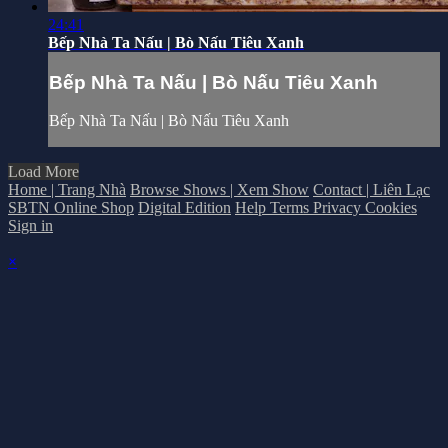
24:41
Bếp Nhà Ta Nấu | Bò Nấu Tiêu Xanh
Bếp Nhà Ta Nấu | Bò Nấu Tiêu Xanh
Bếp Nhà Ta Nấu | Bò Nấu Tiêu Xanh
Load More
Home | Trang Nhà
Browse Shows | Xem Show
Contact | Liên Lạc
SBTN Online Shop
Digital Edition
Help
Terms
Privacy
Cookies
Sign in
×